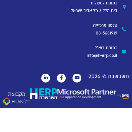
בת למשלוח
3 תל אביב ישראל
ון מרכזייה
03-5631
בת דוא"ל
info@h-erp.co
 ©
2026
מקבוצת