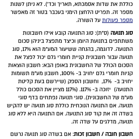
כוללת את שדות אסמכתא, תאריך וכד'). לא ניתן לשנות
מספר זה. תפריט הלחצן הימני בעכבר בטור זה מאפשר
מספר פעולות
על השורה.
סוג תנועה
(ס"ת): סוג התנועה קובע אילו חשבונות
משתתפים בתנועת היומן וכיצד מתפצל ביניהן סכום
התנועה. לדוגמה, בהנחה ששיעור המע"מ הוא 17%, סוג
תנועה עבור חשבונית קניית חומרי גלם יכול לפצל את
הסכום הכולל של החשבונית באופן הבא: חשבון הוצאות
קניות חומרי גלם יחויב ב- 100%, חשבון מע"מ תשומות
יחויב ב- 17%, וחשבון הספק (שיירשם בעת קליטת
התנועה) יזוכה ב- 117%. (117% מציין את הסכום כולל
מע"מ של החשבונית). סוגי תנועה נפתחים בדף סוגי
תנועה. אם התנועה הנוכחית כוללת סוג תנועה יש להקיש
בשדה זה את קוד סוג התנועה. אם התנועה היא ללא סוג
תנועה, מדלגים על שדה זה.
חשבון חובה / חשבון זכות
: אם בשדה סוג תנועה נרשם