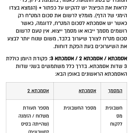
המוגדרים בסוג התנועה. כאמור, בתצוגת גיליון, כדי
לראות את הפיצול יש להקיש על כפתור
+
(הנמצא בצדו
הימני של הדף). מומלץ לרשום את סכום המט"ח רק
כאשר יש אסמכתא לסכום המט"ח, לדוגמה, כאשר
רושמים מסמך ייבוא או מסמך ייצוא. אין טעם לרשום
סכום מט"ח לצורך שיערוך בלבד, משום שנוח יותר לבצע
את השיערוכים בעת הפקת דוחות.
אסמכתא / אסמכתא 2 / אסמכתא 3
: פקודת היומן כוללת
3 שדות אסמכתא. בדרך כלל משתמשים בשני שדות
האסמכתא הראשונים באופן הבא:
המסמך
אסמכתא
אסמכתא 2
חשבונית
מספר החשבונית
מספר תעודת
מס
משלוח / הזמנה
ללקוח
(שהייתה בסיס
לחשבונית)