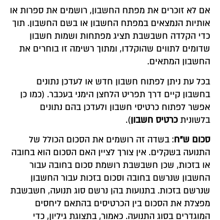
אם לא זוכרים את מפתח החשבון, רושמים את ספרות או
אותיות הנמצאים במפתח החשבון או בשם החשבון. תוך
כדי הקלדה חשבשבת תציג מפתחות ושמות חשבון
שדומים לתווים שהוקלדו, ומתוך רשימה זו בוחרים את
החשבון המתאים.
בכל עת ניתן לפתוח חשבון חדש או לעדכן נתונים
בחשבון קיים דרך תפריט הלחצן הימני בעכבר. (כמו כן
אפשר לפתוח כרטיסי חשבון ולעדכן בהם נתונים
בלשונית
כרטיס חשבון
).
סכום ש"ח
: בשדה זה רושמים את הסכום הכולל של
התנועה בשקלים. אין צורך לציין האם הסכום הוא בחובה
או בזכות, שכן חשבשבת רושמת סכום בחובה עבור
החשבון שנרשם בחובה וסכום בזכות עבור החשבון
שנרשם בזכות. בתנועות בהן נרשם סוג תנועה, חשבשבת
מפצלת את הסכום בין הכרטיסים בהתאם ליחסים
המוגדרים בסוג התנועה. כאמור, בתצוגת גיליון, כדי