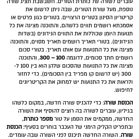
עוברים לשורה של כותרת הטורים. חשבשבת תציג שורה
נוספת, מעל שורת הטורים, שבה ניתן לרשום את
קריטריון הסינון בטורים הרצויים. בטורים כגון פרטים או
אסמכתא רושמים תווים כלשהם, והתוכנה מציגה את כל
תנועות היומן שכוללות את התווים הנידונים (בשדות
הנידונים). בטורי תאריך רושמים תאריך מסוים, והתוכנה
מציגה את כל התנועות עם אותו תאריך. בטורי סכום
רושמים חתך סכומים, לדוגמה
100 – 300
, והתוכנה
מציגה את כל התנועות שהסכום שלהן הוא בין 100 ל-
300 (יש לרשום קו מפריד בין הסכומים). כדי לחזור
ולראות את כל התנועות יש למחוק את הקריטריונים
לחיפוש.
הכנסת שורה
: כדי להכניס שורה חדשה, במקום כלשהו
בגיליון, עוברים לשורה בה רוצים להוסיף את השורה
החדשה, ממקמים את הסמן על טור
מספר כותרת
,
ובתפריט הקליק הימני של העכבר בוחרים בסעיף:
הכנסת
שורה
. השורה החדשה תיכנס לפני השורה שבה עומדים.