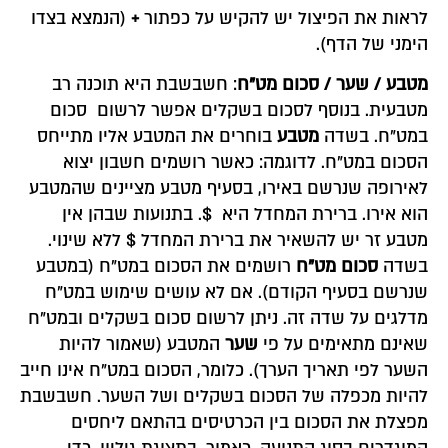
לראות את הפיצול יש להקיש על כפתור
+
(הנמצא בצדו
הימני של הדף).
מטבע / שער / סכום מט"ח
: חשבשבת היא תוכנה רב
מטבעית. בנוסף לסכום בשקלים אפשר לרשום סכום
במט"ח. בשדה
מטבע
בוחרים את המטבע אליו מתייחס
הסכום במט"ח. לדוגמה: כאשר רושמים חשבון יצוא
לאירופה שנרשם באירו, בסעיף מטבע מציינים שהמטבע
הוא אירו. ברירת המחדל היא $. בתנועות שבהן אין
מטבע זר יש להשאיר את ברירת המחדל $ ללא שינוי.
בשדה
סכום מט"ח
רושמים את הסכום במט"ח (במטבע
שנרשם בסעיף הקודם). אם לא עושים שימוש במט"ח
מדלגים על שדה זה. ניתן לרשום סכום בשקלים ובמט"ח
שאינם מתאימים על פי
שער
המטבע (שאמור להיות
השער לפי תאריך הערך). כלומר, הסכום במט"ח אינו חייב
להיות מכפלה של הסכום בשקלים ושל השער. חשבשבת
מפצלת את הסכום בין הכרטיסים בהתאם ליחסים