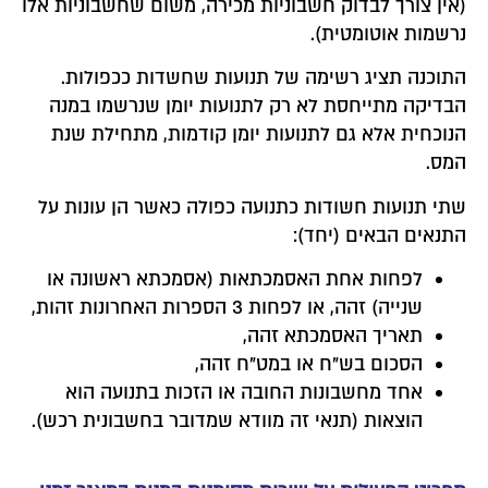
(אין צורך לבדוק חשבוניות מכירה, משום שחשבוניות אלו
נרשמות אוטומטית).
התוכנה תציג רשימה של תנועות שחשדות ככפולות.
הבדיקה מתייחסת לא רק לתנועות יומן שנרשמו במנה
הנוכחית אלא גם לתנועות יומן קודמות, מתחילת שנת
המס.
שתי תנועות חשודות כתנועה כפולה כאשר הן עונות על
התנאים הבאים (יחד):
לפחות אחת האסמכתאות (אסמכתא ראשונה או
שנייה) זהה, או לפחות 3 הספרות האחרונות זהות,
תאריך האסמכתא זהה,
הסכום בש"ח או במט"ח זהה,
אחד מחשבונות החובה או הזכות בתנועה הוא
הוצאות (תנאי זה מוודא שמדובר בחשבונית רכש).