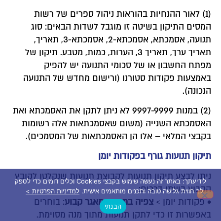
(1) לאור ההנחיות בהוראות ניהול ספרים של רשות
המסים התיקון בשיטה זו מוגבל לשדות הבאים: סוג
תנועה, אסמכתא, אסמכתא-2, אסמכתא-3, תאריך,
תאריך ערך, תאריך 3, הערות, כמות, מטבע. תיקון של
מפתח החשבון או של סכומי התנועה יש להפיק
באמצעות פקודות סטורנו (ורישום מחדש של התנועה
הנכונה).
(2) במנות 9997-9999 לא ניתן לתקן את האסמכתא ואת
האסמכתא השנייה (משום שאסמכתאות אלה רשומות
בקבצי המלאי – אלו הן האסמכתאות של המסמכים).
תיקון תנועות גורף בפקודות יומן
ניתן לבצע תיקון תנועות לקבוצת תנועות שנקלטו לקובץ
לידיעתך: באתר זה נעשה שימוש בקבצי Cookies וכלים דומים כדי לספק
הקבוע בשתי דרכים:
לך חווית גלישה טובה ותכנים מותאמים אישית.
למדיניות הפרטיות >
• פקודות יומן >
צפיה במנות במאגר קבוע
: בוחרים
הבנתי
באפשרות זו כדי לתקן תנועות מתוך מנה מסוימת.