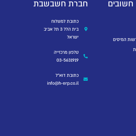
 חשובים
חברת חשבשבת
כתובת למשלוח
בית הלל 3 תל אביב
ישראל
שות המיסים
ת
טלפון מרכזייה
03-5631919
כתובת דוא"ל
info@h-erp.co.il