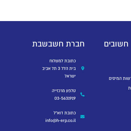
 חשובים
חברת חשבשבת
כתובת למשלוח
בית הלל 3 תל אביב
ישראל
שות המיסים
ת
טלפון מרכזייה
03-5631919
כתובת דוא"ל
info@h-erp.co.il