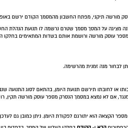
וסק מורשה תיקני, מפתח החשבון מהמסמך הקודם ירשם באופן
נה מציגה על המסך מסמך שטרם נרשמה לו תנועת הנהלת החשב
ומספר עוסק מורשה ורושמת אותם בשדות המתאימים בחלקו הי
ן לבחור מנה זמנית מהרשימה.
ותו או לחובתו תירשם תנועת היומן, בהתאם לסוג התנועה ש
מנגד, אם לא נמצא במסמך הנסרק מספר עוסק מורשה תקין, 
פר הקצאה הוא יתורגם לפקודת היומן. ניתן כמובן גם לעדכן 
הכפתורים
הבא
ו-
הקודם
בחלקו העליון של המסך. בדפדוף בין מ