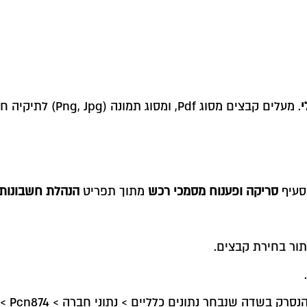
י
. מעלים קבצים מסוג Pdf, ומסוג תמונה (Png, Jpg) לתיקיה חדשה או לתיקיה קיימת. מומלץ לפתוח תיקיה נפרדת.
בסעיף
סריקה ופענוח מסמכי רכש
מתוך תפריט
הנהלת חשבונות >
ור בחירת קבצים.
שדה שנבחר נתונים כלליים > נתוני חברה > Pcn874 >