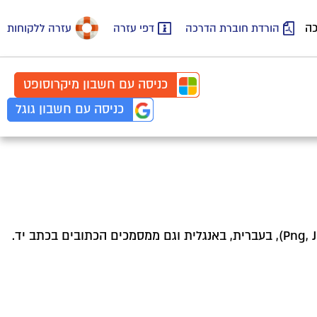
כה
הורדת חוברת הדרכה
דפי עזרה
עזרה ללקוחות
כניסה עם
חשבון
מיקרוסופט
כניסה עם
חשבון
גוגל
מערכת הסריקה קוראת את הסכום, האסמכתא, מספר עוסק מורשה/ח.פ ואת התאריך ממסמכים מסוג Pdf, ומסוג תמונה (Png, Jpg), בעברית, באנגלית וגם ממסמכים הכתובים בכתב יד.