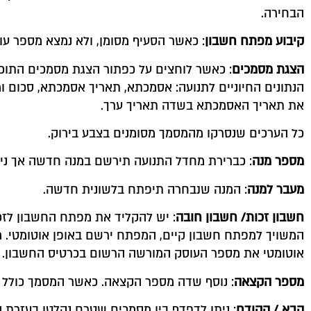
הבחירה.
קיבוע מפתח חשבון
: כאשר הסעיף מסומן, ולא נמצא מספר ע
הצגת מסמכים
: כאשר לוחצים על כפתור הצגת מסמכים התוכ
הנתונים החיוניים לתנועה: אסמכתא, תאריך אסמכתא, סכום 
את תאריך האסמכתא בשדה תאריך ערך.
כל הערכים שנסרקו מהמסמך מסומנים בצבע בירוק.
מספר מנה
: כברירת מחדל התנועה תירשם במנה חדשה אך נית
מעבר למנה
: המנה שנבחרה תיפתח בלשונית חדשה.
חשבון זכות/ חשבון חובה
: יש להקליד את מפתח החשבון לזכ
המשויך למפתח חשבון קיים, המפתח ירשם באופן אוטומטי. 
אוטומטי את מספר העוסק המורשה הרשום בכרטיס החשבון.
מספר הקצאה
: נוסף שדה מספר הקצאה. כאשר המסמך כולל מס
הבא / הקודם
: ניתן לדפדף בין מסמכים שטרם נקלטו בעזרת 