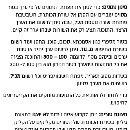
סינון נתונים
: כדי לסנן את תצוגת הנתונים על פי ערך בטור
מסוים עוברים עם הסמן אל שורת הכותרת. חשבשבת
פותחת שורה נוספת מעל, שבה ניתן לרשום את הערך
הרצוי. התוכנה תציג רק את השורות שבהן ערך זה קיים.
בטור מספרי כגון אסמכתא, סכום, סוכן, מחסן ועוד רשום
בשורת החיפוש
מ…עד.
ניתן לרשום ערך יחיד או טווח
ערכים ובינהם מקף. לדוגמה
100 – 300
והתוכנה מציגה
את כל התנועות שהערך בטור הנידון הוא בין 100 ל- 300.
בשדות מסוג תאריך, מפתח חשבון/פריט וכו' רשום
מכיל
.
רושמים את הערך לסינון.
כדי לחזור ולראות את כל התנועות מוחקים את הקריטריונים
לחיפוש.
תצוגת טורים:
ניתן לקבוע איזה שדות
לא יוצגו
בתצוגת
גיליון. בשורת הכותרת של הטורים מקליקים על הקליק
הימני. חשבשבת תפתח חלון שבו מסמנים איזה טורים