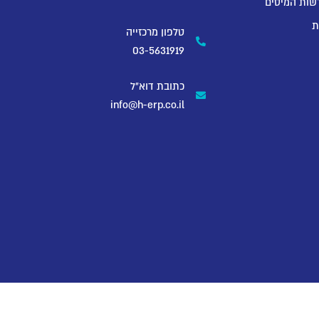
שות המיסים
ת
טלפון מרכזייה
03-5631919
כתובת דוא"ל
info@h-erp.co.il