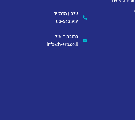
שות המיסים
ת
טלפון מרכזייה
03-5631919
כתובת דוא"ל
info@h-erp.co.il