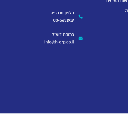
שות המיסים
ת
טלפון מרכזייה
03-5631919
כתובת דוא"ל
info@h-erp.co.il