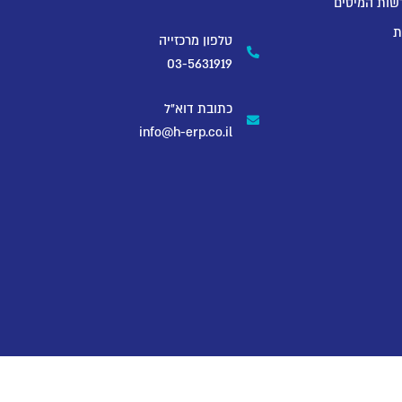
שות המיסים
ת
טלפון מרכזייה
03-5631919
כתובת דוא"ל
info@h-erp.co.il