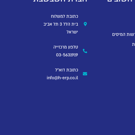
כתובת למשלוח
בית הלל 3 תל אביב
ישראל
שות המיסים
ת
טלפון מרכזייה
03-5631919
כתובת דוא"ל
info@h-erp.co.il