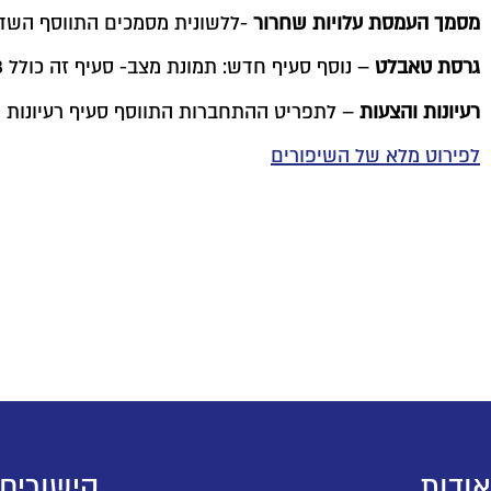
מסמך העמסת עלויות שחרור
-ללשונית מסמכים התווסף השדה
גרסת טאבלט
– נוסף סעיף חדש: תמונת מצב- סעיף זה כולל 3 דוחות: דוח חשבוניות פתוחות, דוח מסמכים אחרונים, ודוחות BI.
רעיונות והצעות
– לתפריט ההתחברות התווסף סעיף רעיונות 
לפירוט מלא של השיפורים
אודות
קישורים