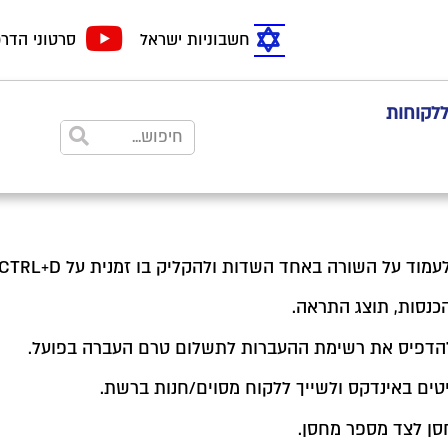
חשבוניות ישראל
סרטוני הדר
ללקוחות
אחד השדות ולהקליק בו זמנית על CTRL+D או קליק ימני – שיכפול שורה.
נסות, תוצג התראה.
הדפיס את רשימת ההעברות לתשלום טרם העברה בפועל.
טים באינדקס ולשייך ללקוח מסוים/חנות ברשת.
ן לצד מספר מחסן.