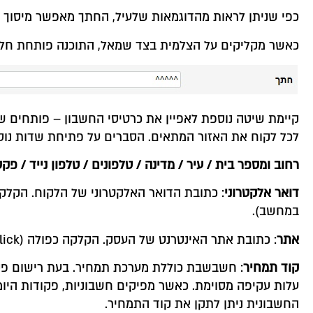
כפי שניתן לראות מהדוגמאות שלעיל, החתך מאפשר מיסוך 
כאשר מקליקים על הצלמית בצד שמאל, התוכנה פותחת חלו
קיימת שיטה נוספת לאפיין את כרטיסי החשבון – פותחים שד
לכל לקוח את האזור המתאים. הסברים על פתיחת שדות נוס
רחוב ומספר בית
/
עיר
/
מדינה
/
טלפונים
/
טלפון נייד
/
פקס
דואר אלקטרוני
במחשב).
אתר
: כתובת אתר האינטרנט של העסק. הקלקה כפולה (double click) על הכתובת תפתח את האתר.
קוד תמחיר
: חשבשבת כוללת מערכת תמחיר. בעת רישום פקוד
עלות עקיפה מסוימת. כאשר מפיקים חשבוניות, פקודות היומן
החשבונית ניתן לתקן את קוד התמחיר.