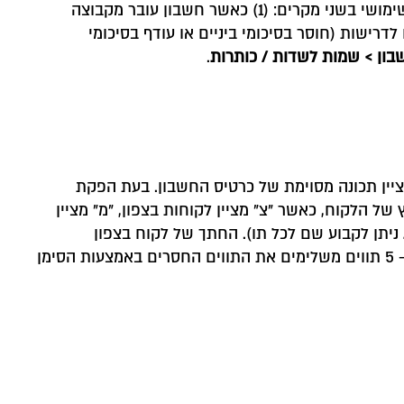
לפי מפתחות החשבון. בכל פעם שמשתנה ספרה בקוד המיון, מודפס סיכום ביניים. קוד המיון ניתן לשינוי בכל עת. דבר זה שימושי בשני מקרים: (1) כאשר חשבון עובר מקבוצה
ם; (2) כאשר סיכומי הביניים אינם מתאימים לדרישות (חוסר בסיכומי ביניים או עודף בסיכומי
בון
>
שמות לשדות
/
כותרות
.
לל 5 תווים (אותיות וספרות). כל תו יכול לציין תכונה מסוימת של כרטיס החשבון. בעת הפקת
של הלקוח, כאשר "צ" מציין לקוחות בצפון, "מ" מציין
ניתן לקבוע שם לכל תו). החתך של לקוח בצפון