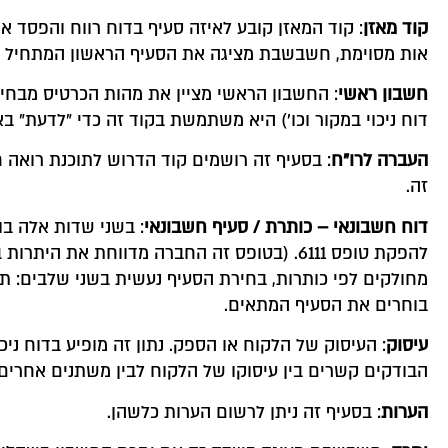
קוד מאזן
: קוד המאזן קובע לאיזה סעיף בדוח רווח והפסד 
אות מסוימת, חשבשבת מציגה את הסעיף הראשון המתחיל באו
חשבון ראשי
: החשבון הראשי מציין את מהות הכרטיס מבחינ
דוח ניכוי במקור וכו') היא משתמשת בקוד זה כדי "לדעת" בא
העברה לרו
"
ח
: בסעיף זה רושמים קוד הדרוש לתוכנת רואה
זה.
דוח חשבונאי
–
כותרת
/
סעיף חשבונאי
: בשני שדות אלה ב
להפקת טופס 6111. (בטופס זה החברה מדווחת 
מחולקים לפי כותרות, בחירת הסעיף נעשית בשני שלבים: ת
בוחרים את הסעיף המתאים.
עיסוק
: העיסוק של הלקוח או הספק. נתון זה מופיע בדוח ניכ
הבודקים קשרים בין עיסוקו של הלקוח לבין משתנים אחרים.
הערות
: בסעיף זה ניתן לרשום הערות כלשהן.