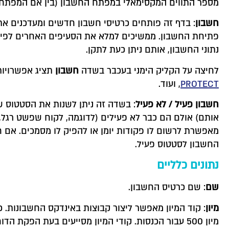
מספר התווים המקסימאלי במפתח החשבון (בין אם המפתח ספר
חשבון
: בדף זה פותחים כרטיסי חשבון חדשים ומעדכנים א
פתיחת החשבון. ממשיכים למלא את הסעיפים האחרים לפי ה
נתוני החשבון, אותם ניתן כעת לתקן.
לחיצה על הקליק הימני בעכבר בשדה
חשבון
תציג אפשרויות 
PROTECT
, ועוד.
חשבון פעיל
/
לא פעיל
: בשדה זה ניתן לשנות את הסטטוס של
אותם) אולם הם כבר לא פעילים (לדוגמה, לקוח שפשט רגל,
מאפשרת לרשום לו פקודות יומן או להפיק לו
מסמכים. אם ח
החשבון לסטטוס פעיל.
נתונים כלליים
שם
: שם כרטיס החשבון.
מיון
מיון 500 עבור הכנסות. קודי המיון מסייעים בעת הפקת