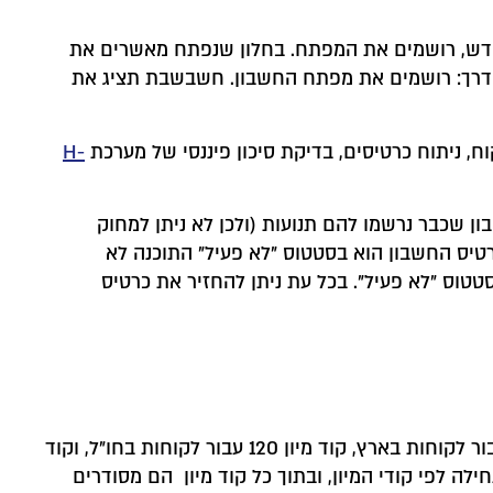
 חדש, רושמים את המפתח. בחלון שנפתח מאשרים את
ה דרך: רושמים את מפתח החשבון. חשבשבת תציג את
, ניתוח כרטיסים, בדיקת סיכון פיננסי של מערכת
H-
ן שכבר נרשמו להם תנועות (ולכן לא ניתן למחוק
טיס החשבון הוא בסטטוס "לא פעיל" התוכנה לא
טוס "לא פעיל". בכל עת ניתן להחזיר את כרטיס
: קוד המיון מאפשר ליצור קבוצות באינדקס החשבונות. כל קבוצה מאופיינת ע"י קוד מיון מסוים. לדוגמה: קוד מיון 110 עבור לקוחות בארץ, קוד מיון 120 עבור לקוחות בחו"ל, וקוד
תחילה לפי קודי המיון, ובתוך כל קוד מיון הם מסודרים