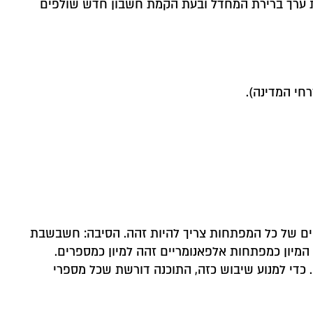
ר יתאים לחשבונות פטורים ממע"מ, חתך ^^א^^, בעלי 5% הנחה. מגדירים את ערך ברירת המחדל ובעת הקמת חשבון חדש שולפים
חי המדינה).
ווים של כל המפתחות צריך להיות זהה. הסיבה: חשבשבת
המיון כמפתחות אלפאנומריים זהה למיון כמספרים.
ם אם מספר התווים אינו זהה, המיון ישתבש. לדוגמה, המספר 90 יופיע אחרי המספר 100 (משום שהתו 9 גבוה מהתו 1). כדי למנוע שיבוש כזה, התוכנה דורשת שכל מספרי