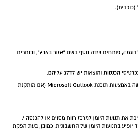
(כוכבית).
דוגמה, פותחים שדה נוסף בשם "אזור בארץ", ובוחרים
בכרטיסי הכנסות והוצאות יש לדלג עליהם.
: כתובת הדואר האלקטרוני של הלקוח. הקלקה כפולה (double click) על הכתובת תפתח הודעת דואר חדשה באמצעות תוכנת Microsoft Outlook (אם מותקנת
 את תנועת היומן למרכז רווח מסוים או להכנסה /
 יופיע בתנועות היומן של החשבונית. כמובן, בעת הפקת