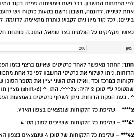
ביניים). לכל קוד מיון ניתן לקבוע כותרת מתאימה, לדוגמה:
כאשר מקליקים על הצלמית בצד שמאל, התוכנה פותחת חלון
חתך
הדוחות, ניתן לשלוף את כרטיסי החשבון לפי כל אחת מתכונות
לקוחות במרכז וכד', ואילו התו השני יציין את מספר הסוכן
שמטופל ע"י סוכן 2 יהיה: צ2^^^. התו
^
(shift+6) מציין תו חסר. כל חתך חייב להכיל 5 תווים, וכאשר החתך כולל פחות מ- 5 תווים משלימים את התווים החסרים באמצעות הסימן
^
. בעת הפקת הדוחות, ניתן לשלוף כרטיסים באמצעות הפק
צ
****
– שליפת כל הלקוחות שנמצאים בצפון הארץ.
*4***
– שליפת כל הלקוחות ששייכים לסוכן מס' 4.
צ
4***
– שליפת כל הלקוחות של סוכן 4 שנמצאים בצפון הארץ.